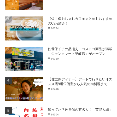
【佐世保おしゃれカフェまとめ】おすすめ
のCafe紹介！
80774
佐世保イチの品揃え！コストコ商品が満載
「ジャンクマート早岐店」がオープン
60360
【佐世保ディナー】デートで行きたいオス
スメ店9選♡個室から人気の肉料理まで！
42416
知ってた？佐世保の有名人！「芸能人編」
39594