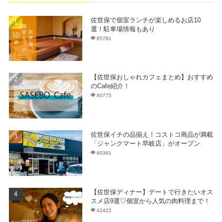
佐世保で個室ランチが楽しめるお店10
選！駐車場情報もあり
85781
【佐世保おしゃれカフェまとめ】おすすめ
のCafe紹介！
80775
佐世保イチの品揃え！コストコ商品が満載
「ジャンクマート早岐店」がオープン
60361
【佐世保ディナー】デートで行きたいオス
スメ店9選♡個室から人気の肉料理まで！
42422