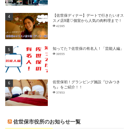
【佐世保ディナー】デートで行きたいオス
スメ店9選♡個室から人気の肉料理まで！
42395
知ってた？佐世保の有名人！「芸能人編」
39555
佐世保初！グランピング施設『ひみつき
ち』をご紹介！！
37853
佐世保市役所のお知らせ一覧