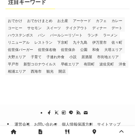
注目キーワード
おでかけ
おでかけまとめ
お土産
アーケード
カフェ
カレー
コーヒー
サセモン
スイーツ
テイクアウト
ディナー
デート
ハウステンボス
パン
パールシーリゾート
ランチ
ラーメン
リニューアル
レストラン
下京町
九十九島
伊万里市
佐々町
佐世保バーガー
佐世保名物
佐世保弁
公園
和食
大塔エリア
大野エリア
子育て
子連れ外食
小説
居酒屋
市街地エリア
平戸市
新型コロナウイルス
早岐エリア
有田町
波佐見町
洋食
相浦エリア
西海市
観光
開店
運営会社
お問い合わせ
個人情報保護方針
サイトマップ