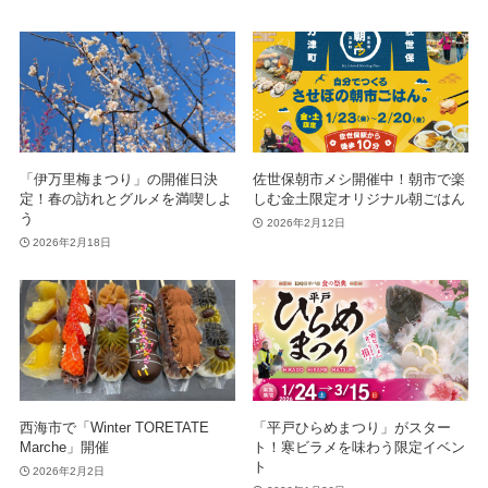
「伊万里梅まつり」の開催日決
佐世保朝市メシ開催中！朝市で楽
定！春の訪れとグルメを満喫しよ
しむ金土限定オリジナル朝ごはん
う
2026年2月12日
2026年2月18日
西海市で「Winter TORETATE
「平戸ひらめまつり」がスター
Marche」開催
ト！寒ビラメを味わう限定イベン
ト
2026年2月2日