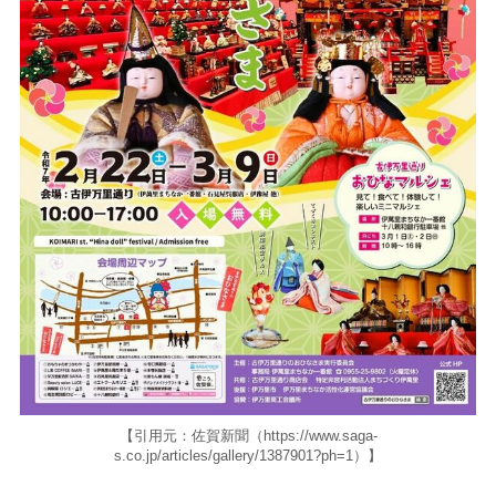
【引用元：佐賀新聞（https://www.saga-
s.co.jp/articles/gallery/1387901?ph=1）】