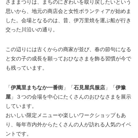
さままつりは、まちのにぎわいを取り戻したいという
思いから、地元の商店会と女性ボランティアが始めま
した。会場となるのは、昔、伊万里焼を運ぶ船が行き
交った川沿いの通り。
この辺りには古くからの商家が並び、春の節句になる
と女の子の成長を願っておひなさまを飾る習慣が今で
も残っています。
「
伊萬里まちなか一番街
」「
石見屋呉服店
」「
伊豫
屋
」３つの会場を中心にたくさんのおひなさまを展示
しています。
おいしい限定メニューや楽しいワークショップもあ
り、毎年市内外からたくさんの人が訪れる人気のイベ
ントです。